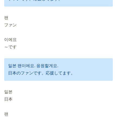
팬
ファン
이에요
～です
일본 팬이에요. 응원할게요.
日本のファンです。応援してます。
일본
日本
팬