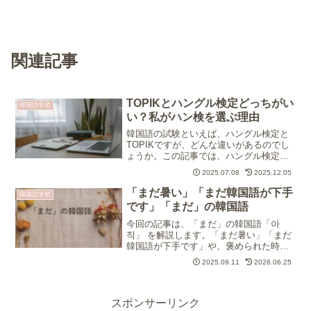
関連記事
TOPIKとハングル検定どっちがい
韓国語学習
い？私がハン検を選ぶ理由
韓国語の試験といえば、ハングル検定と
TOPIKですが、どんな違いがあるのでし
ょうか。この記事では、ハングル検定と
TOPIKの比較をして、私がハングル検定
2025.07.08
2025.12.05
を受ける理由をお話しします。
「まだ暑い」「まだ韓国語が下手
韓国語学習
です」「まだ」の韓国語
今回の記事は、「まだ」の韓国語「아
직」 を解説します。「まだ暑い」「まだ
韓国語が下手です」や、褒められた時に
言う「まだまだです」など実際に使う例
2025.09.11
2026.06.25
文を覚えましょう。同時に、「できな
い」の韓国語「못하다」「못 하다 」につ
いても学習できます。
スポンサーリンク