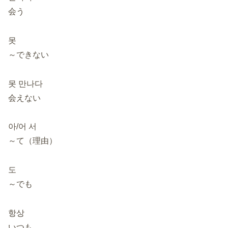
会う
못
～できない
못 만나다
会えない
아/어 서
～て（理由）
도
～でも
항상
いつも