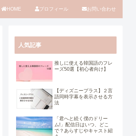
HOME
プロフィール
お問い合わせ
人気記事
推しに使える韓国語のフレ
ーズ50選【初心者向け】
【ディズニープラス】２言
語同時字幕を表示させる方
法
「君へと続く僕のドリー
ム!」配信日はいつ、どこ
で？あらすじやキャスト紹