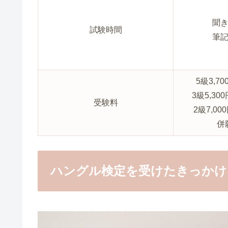
聞き
試験時間
筆
5級3,70
3級5,30
受験料
2級7,00
併
ハングル検定を受けたきっかけ