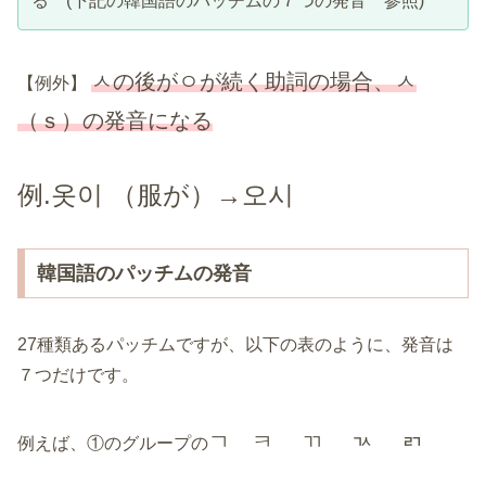
る (下記の韓国語のパッチムの７つの発音 参照)
ㅅの後がㅇが続く助詞の場合、ㅅ
【例外】
（ｓ）の発音になる
例.옷이 （服が）→오시
韓国語のパッチムの発音
27種類あるパッチムですが、以下の表のように、発音は
７つだけです。
ㄱ ㅋ ㄲ ㄳ ㄺ
例えば、①のグループの