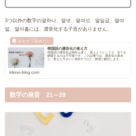
3つ以外の数字の열하나、열넷、열여섯、열일곱、열여
덟、열아홉には、濃音化する子音がありません。
韓国語の濃音化の覚え方
韓国語の濃音化は例外も多く、覚えようとしても、全てを
網羅するのは不可能です。この記事では、濃音化の基本
と、覚えた方がいい例外3つだけ、簡潔に解説します。そ
の中でも、漢字語と合成語の濃音化は、ハングル検定3級
の出題範囲なので、受験する人はぜひ、勉強に役立ててく
ださい。
kikino-blog.com
数字の発音 21～29