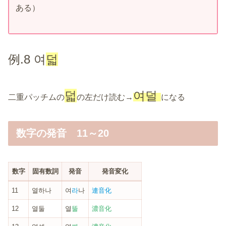
ある）
例.8 여
덟
덟
여덜
二重パッチムの
の左だけ読む→
になる
数字の発音 11～20
数字
固有数詞
発音
発音変化
11
열하나
여
라
나
連音化
12
열둘
열
뚤
濃音化