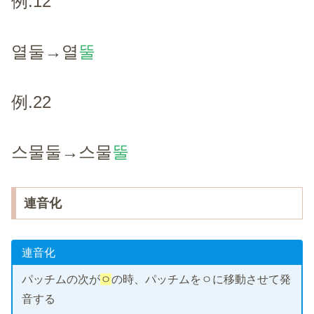
例.
12
열둘→열
뚤
例.22
스물둘→스물
뚤
連音化
連音化
パッチムの次が
ㅇ
の時、パッチムをㅇに移動させて発
音する