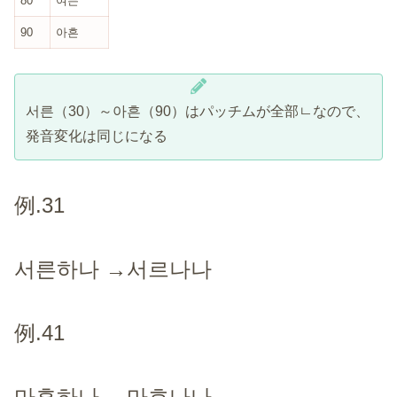
80
여든
90
아흔
서른（30）～아흔（90）はパッチムが全部ㄴなので、
発音変化は同じになる
例.31
서른하나 →서르나나
例.41
마흔하나 →마흐나나