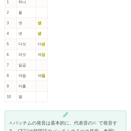
1
하나
2
둘
3
셋
섿
4
넷
넫
5
다섯
다
섣
6
여섯
여
섣
7
일곱
8
여덟
여
덜
9
아홉
10
열
ㅅパッチムの発音は基本的に、代表音のㄷ で発音す