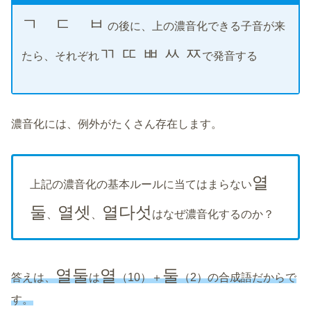
ㄱ ㄷ ㅂ
の後に、上の濃音化できる子音が来
ㄲ ㄸ ㅃ ㅆ ㅉ
たら、それぞれ
で発音する
濃音化には、例外がたくさん存在します。
열
上記の濃音化の基本ルールに当てはまらない
둘
열셋
열다섯
、
、
はなぜ濃音化するのか？
열둘
열
둘
答えは、
は
（10）＋
（2）の合成語だからで
す。