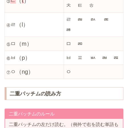
t
ㄷ
（
）
③
ㅊ ㅌ ㅎ
ㄹ
ㄼ ㄽ ㄾ
ㄹ（l）
④
ㅀ
ㅁ（m）
ㅁ
ㄻ
⑤
ㅂ（p）
ㅂ
ㅍ ㅄ ㄼ ㄿ
⑥
ㅇ（ng）
ㅇ
⑦
二重パッチムの読み方
二重パッチムのルール
二重パッチムの左だけ読む。（例外で右を読む単語も