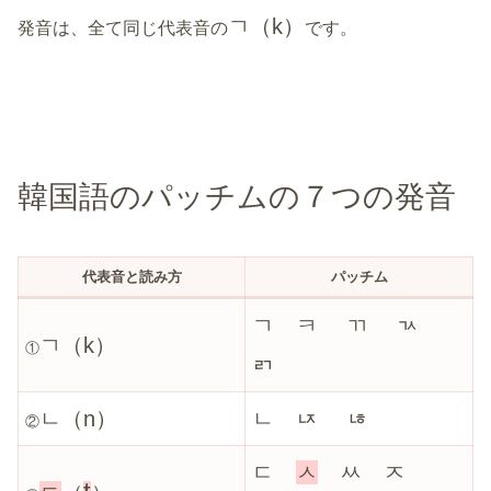
ㄱ（k）
発音は、全て同じ代表音の
です。
韓国語のパッチムの７つの発音
代表音と読み方
パッチム
ㄱ
ㅋ ㄲ ㄳ
ㄱ（k）
①
ㄺ
ㄴ（n）
ㄴ
ㄵ ㄶ
②
ㄷ
ㅅ
ㅆ ㅈ