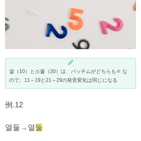
열（10）と스물（20）は、パッチムがどちらもㄹ な
ので、11～19と21～29の発音変化は同じになる
例.12
열둘→열
뚤