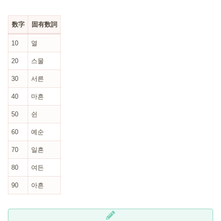
数字
固有数詞
10
열
20
스물
30
서른
40
마흔
50
쉰
60
예순
70
일흔
80
여든
90
아흔