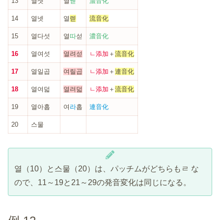
13
열셋
열
쎋
濃音化
14
열넷
열
렏
流音化
15
열다섯
열
따
섣
濃音化
16
열여섯
열려섣
ㄴ添加
＋
流音化
17
열일곱
여릴곱
ㄴ添加
＋
連音化
18
열여덟
열려덟
ㄴ添加
＋
流音化
19
열아홉
여
라
홉
連音化
20
스물
열（10）と스물（20）は、パッチムがどちらもㄹ な
ので、11～19と21～29の発音変化は同じになる。