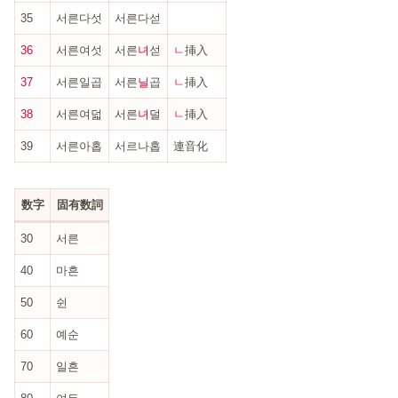
35
서른다섯
서른다섣
36
서른여섯
서른
녀
섣
ㄴ
挿入
37
서른일곱
서른
닐
곱
ㄴ
挿入
38
서른여덟
서른
녀
덜
ㄴ
挿入
39
서른아홉
서르나홉
連音化
数字
固有数詞
30
서른
40
마흔
50
쉰
60
예순
70
일흔