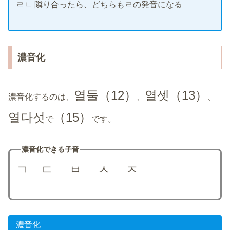
ㄹㄴ 隣り合ったら、どちらもㄹの発音になる
濃音化
열둘
（12）
열셋
（13）
濃音化するのは、
、
、
열다섯
（15）
で
です。
濃音化できる子音
ㄱ ㄷ ㅂ ㅅ
ㅈ
濃音化