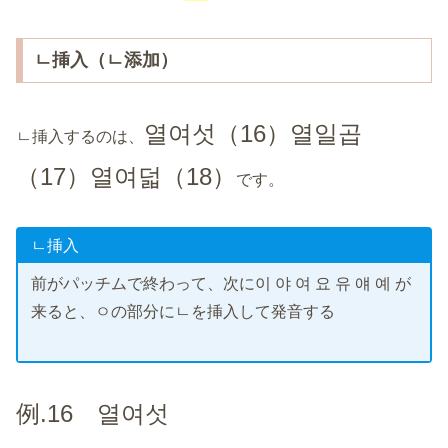
ㄴ挿入（ㄴ添加）
열여섯（16）열일곱
ㄴ挿入するのは、
（17）열여덟（18）
です。
ㄴ挿入
前がパッチムで終わって、次に이 야 여 요 유 얘 예 が
来ると、ㅇの部分にㄴを挿入して発音する
例.16 열여섯