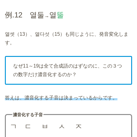
例.12 열둘
열
뚤
→
열셋（13）、열다섯（15）も同じように、発音変化しま
す。
なぜ11～19は全て合成語のはずなのに、この３つ
の数字だけ濃音化するのか？
答えは、濃音化
す
る子音は決まっているからです。
濃音化する子音
ㄱ ㄷ ㅂ ㅅ
ㅈ