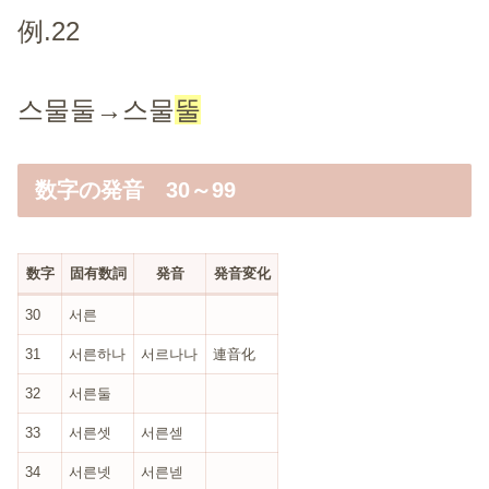
例.22
스물둘→스물
뚤
数字の発音 30～99
数字
固有数詞
発音
発音変化
30
서른
31
서른하나
서르나나
連音化
32
서른둘
33
서른셋
서른섿
34
서른넷
서른넫