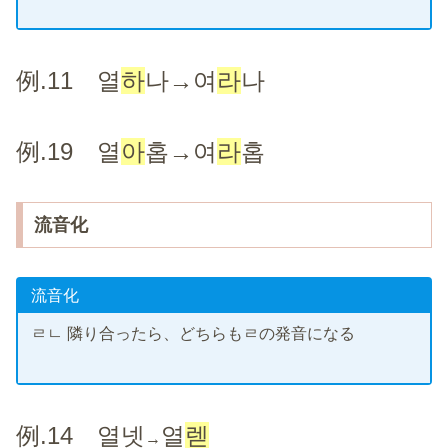
例.11 열
하
나→여
라
나
例.19 열
아
홉→여
라
홉
流音化
流音化
ㄹㄴ 隣り合ったら、どちらもㄹの発音になる
例.14 열넷
열
렏
→