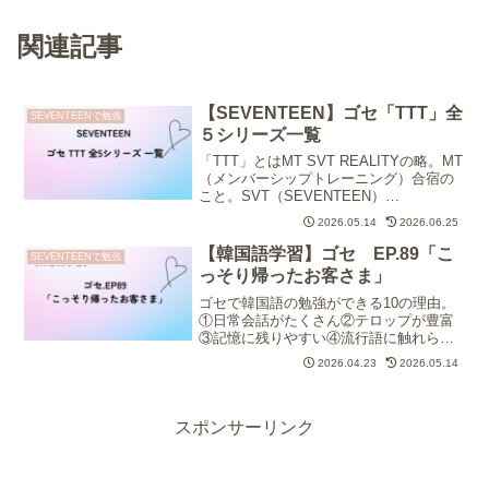
関連記事
【SEVENTEEN】ゴセ「TTT」全
SEVENTEENで勉強
５シリーズ一覧
「TTT」とはMT SVT REALITYの略。MT
（メンバーシップトレーニング）合宿の
こと。SVT（SEVENTEEN）
REALITY（リアリティ）つまり、リアル
2026.05.14
2026.06.25
なセブチが見れちゃうのが「TTT」で
す。
【韓国語学習】ゴセ EP.89「こ
SEVENTEENで勉強
っそり帰ったお客さま」
ゴセで韓国語の勉強ができる10の理由。
①日常会話がたくさん②テロップが豊富
③記憶に残りやすい④流行語に触れられ
る⑤韓国文化やマナーを知れる⑥敬語と
2026.04.23
2026.05.14
ため口の使い分けが学べ⑦耳が鍛えられ
る⑧リアクションのバリエーションが多
い⑨同じフレーズが何度も出てくる⑩何
より楽しい
スポンサーリンク