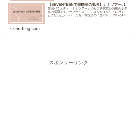
【SEVENTEENで韓国語の勉強】ナナツアー#1
韓国バラエティ「ナナツアー」のセブチ東京公演後のホテ
ルの場面です。サプライズで、いきなりイタリアに行くこ
とになったメンバーたち。韓国語の「챙기다 」のいろいろ
な使い方を楽しく学びます。
kikino-blog.com
スポンサーリンク