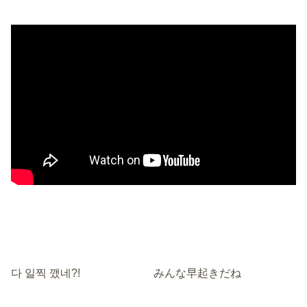
다 일찍 깼네?!
みんな早起きだね