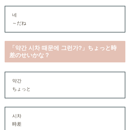
네
～だね
「약간 시차 때문에 그런가?」ちょっと時
差のせいかな？
약간
ちょっと
시차
時差