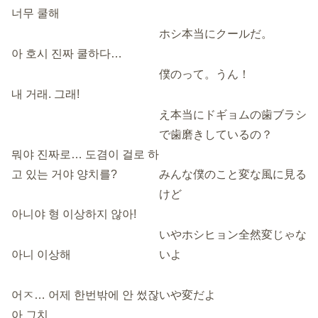
너무 쿨해
ホシ本当にクールだ。
아 호시 진짜 쿨하다…
僕のって。うん！
내 거래. 그래!
え本当にドギョムの歯ブラシ
で歯磨きしているの？
뭐야 진짜로… 도겸이 걸로 하
고 있는 거야 양치를?
みんな僕のこと変な風に見る
けど
아니야 형 이상하지 않아!
いやホシヒョン全然変じゃな
아니 이상해
いよ
어ㅈ… 어제 한번밖에 안 썼잖
いや変だよ
아 그치