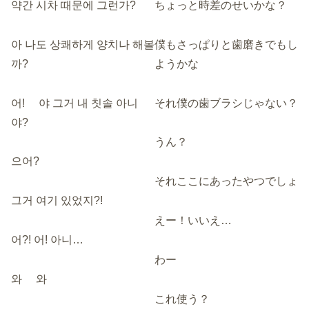
약간 시차 때문에 그런가?
ちょっと時差のせいかな？
아 나도 상쾌하게 양치나 해볼
僕もさっぱりと歯磨きでもし
까?
ようかな
어! 야 그거 내 칫솔 아니
それ僕の歯ブラシじゃない？
야?
うん？
으어?
それここにあったやつでしょ
그거 여기 있었지?!
えー！いいえ…
어?! 어! 아니…
わー
와 와
これ使う？