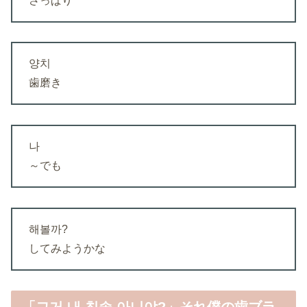
さっぱり
양치
歯磨き
나
～でも
해볼까?
してみようかな
「그거 내 칫솔 아니야?」それ僕の歯ブラ