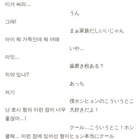
이거 써라…
うん
그래!
まぁ家族だしいいじゃん
아이 뭐 가족인데 뭐 어때
いや…
아잇…
歯磨き粉ある？
치약 있냐?
あっち
저기
僕ホシヒョンのこういうとこ
난 호시 형의 이런 점이 너무
大好きだよ！
좋잖아…!
クール…こういうとこ！ホシ
쿨해… 이런 점에 있어선 형이
ヒョン本当にクール