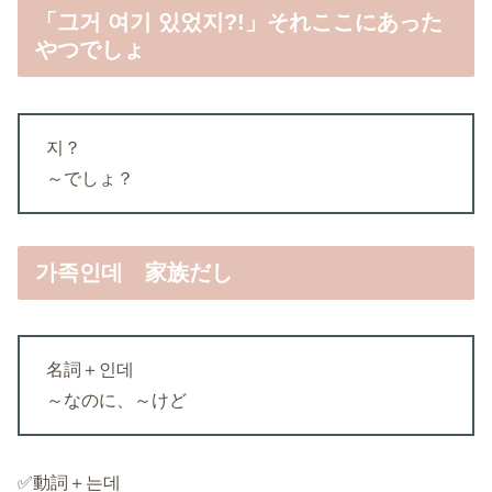
「그거 여기 있었지?!」それここにあった
やつでしょ
지？
～でしょ？
가족인데 家族だし
名詞＋인데
～なのに、～けど
✅動詞＋는데