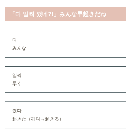
「다 일찍 깼네?!」みんな早起きだね
다
みんな
일찍
早く
깼다
起きた（깨다→起きる）