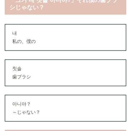
シじゃない？
내
私の、僕の
칫솔
歯ブラシ
아니야？
～じゃない？