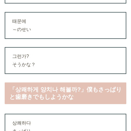
때문에
～のせい
그런가?
そうかな？
「상쾌하게 양치나 해볼까?」僕もさっぱり
と歯磨きでもしようかな
상쾌하다