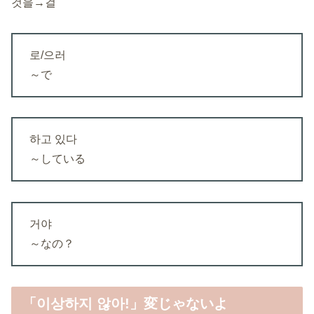
것을→걸
로/으러
～で
하고 있다
～している
거야
～なの？
「이상하지 않아!」変じゃないよ