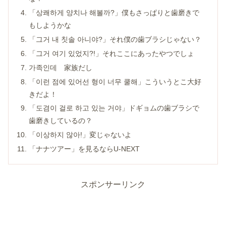
「상쾌하게 양치나 해볼까?」僕もさっぱりと歯磨きで
もしようかな
「그거 내 칫솔 아니야?」それ僕の歯ブラシじゃない？
「그거 여기 있었지?!」それここにあったやつでしょ
가족인데 家族だし
「이런 점에 있어선 형이 너무 쿨해」こういうとこ大好
きだよ！
「도겸이 걸로 하고 있는 거야」ドギョムの歯ブラシで
歯磨きしているの？
「이상하지 않아!」変じゃないよ
「ナナツアー」を見るならU-NEXT
スポンサーリンク