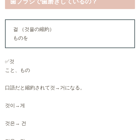
歯ブラシで歯磨きしているの？
걸 （것을の縮約）
ものを
✅것
こと、もの
口語だと縮約されて것→거になる。
것이→게
것은→ 건