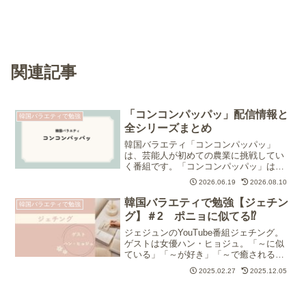
関連記事
「コンコンパッパッ」配信情報と
韓国バラエティで勉強
全シリーズまとめ
韓国バラエティ「コンコンパッパッ」
は、芸能人が初めての農業に挑戦してい
く番組です。「コンコンパッパッ」は、
U-NEXTで見放題配信中。2026年６月19
2026.06.19
2026.08.10
日からは、最新シリーズ「コンコンパム
パム」が、韓国で放送開始されます。
韓国バラエティで勉強【ジェチン
韓国バラエティで勉強
グ】＃2 ポニョに似てる⁉
ジェジュンのYouTube番組ジェチング。
ゲストは女優ハン・ヒョジュ。「～に似
ている」「～が好き」「～で癒される」
は韓国語でなんて言う？バラエティで楽
2025.02.27
2025.12.05
しく韓国語の勉強！フレーズをそのまま
覚えてしまいましょう！