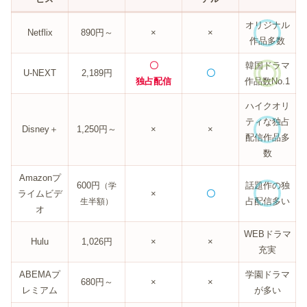
オリジナル
Netflix
890円～
×
×
作品多数
〇
韓国ドラマ
U-NEXT
2,189円
〇
独占配信
作品数No.1
ハイクオリ
ティな独占
Disney＋
1,250円～
×
×
配信作品多
数
Amazonプ
600円
話題作の独
（学
ライムビデ
×
〇
占配信多い
生半額）
オ
WEBドラマ
Hulu
1,026円
×
×
充実
ABEMAプ
学園ドラマ
680円～
×
×
レミアム
が多い