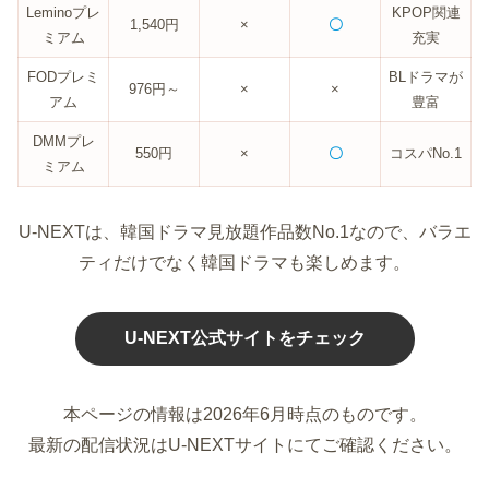
Leminoプレ
KPOP関連
1,540円
×
〇
ミアム
充実
FODプレミ
BLドラマが
976円～
×
×
アム
豊富
DMMプレ
550円
×
〇
コスパNo.1
ミアム
U-NEXTは、韓国ドラマ見放題作品数No.1なので、バラエ
ティだけでなく韓国ドラマも楽しめます。
U-NEXT公式サイトをチェック
本ページの情報は2026年6月時点のものです。
最新の配信状況はU-NEXTサイトにてご確認ください。